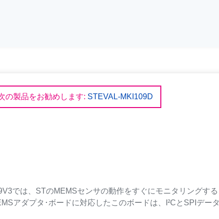
次の製品をお勧めします:
STEVAL-MKI109D
KI109V3では、STのMEMSセンサの動作をすぐにモニタリン
MSアダプタ･ボードに対応したこのボードは、I²CとSPIデ