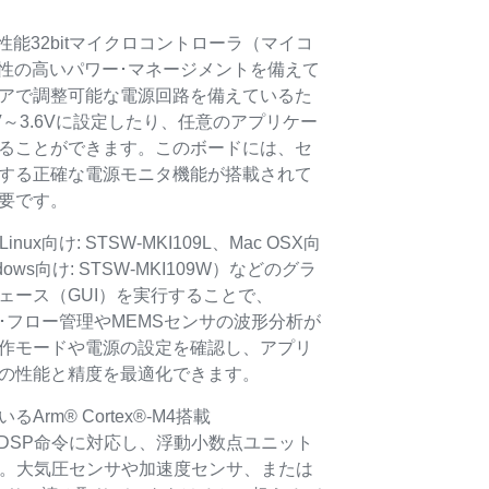
は、高性能32bitマイクロコントローラ（マイコ
と柔軟性の高いパワー･マネージメントを備えて
アで調整可能な電源回路を備えているた
～3.6Vに設定したり、任意のアプリケー
ることができます。このボードには、セ
する正確な電源モニタ機能が搭載されて
要です。
inux向け: STSW-MKI109L、Mac OSX向
ndows向け: STSW-MKI109W）などのグラ
ェース（GUI）を実行することで、
･フロー管理やMEMSセンサの波形分析が
作モードや電源の設定を確認し、アプリ
の性能と精度を最適化できます。
rm® Cortex®-M4搭載
ンはDSP命令に対応し、浮動小数点ユニット
す。大気圧センサや加速度センサ、または