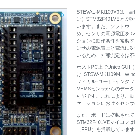
STEVAL-MKI109V3
ン）STM32F401VE
います。また、ソフトウェ
め、センサの電源電圧を0V
ションに動作条件を複製す
ンサの電源電圧と電流に対
いるため、外部測定器は不
ホストPC上でUnico GUI（L
け: STSW-MKI109M、Wi
フィカル･ユーザ･インタフ
MEMSセンサからのデータ
可能です。これにより、動
ケーションにおけるセンサ
また、ボードに搭載されているA
STM32F401VEマイコ
（FPU）を搭載していま