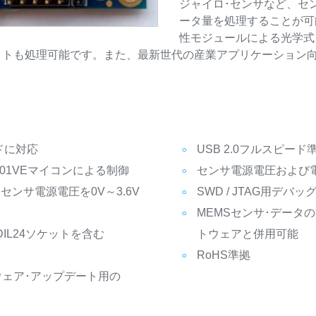
ジャイロ･センサなど、セ
ータ量を処理することが可
性モジュールによる光学式
･セットも処理可能です。また、最新世代の産業アプリケーション
ドに対応
USB 2.0フルスピード
32F401VEマイコンによる制御
センサ電源電圧および
センサ電源電圧を0V～3.6V
SWD / JTAG用デバ
MEMSセンサ･データの管
IL24ソケットを含む
トウェアと併用可能
RoHS準拠
ウェア･アップデート用の