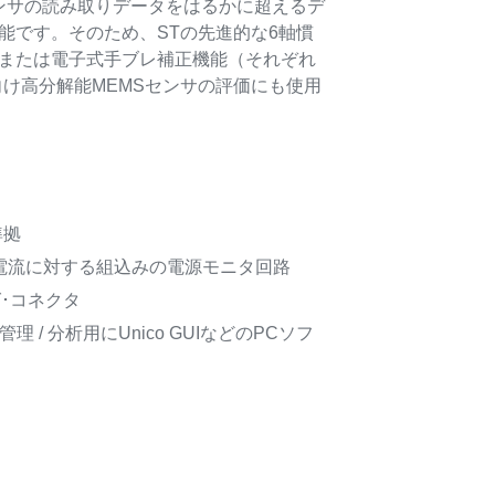
ンサの読み取りデータをはるかに超えるデ
能です。そのため、STの先進的な6軸慣
または電子式手ブレ補正機能（それぞれ
向け高分解能MEMSセンサの評価にも使用
準拠
電流に対する組込みの電源モニタ回路
ッグ･コネクタ
理 / 分析用にUnico GUIなどのPCソフ