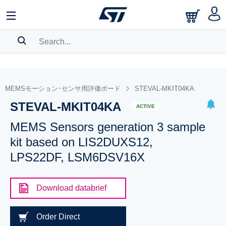
SEARCH HISTORY
BOOKMARK
MEMSモーション･センサ用評価ボード
STEVAL-MKIT04KA
STEVAL-MKIT04KA
Please
log in
to show your saved searches.
ACTIVE
MEMS Sensors generation 3 sample
kit based on LIS2DUXS12,
LPS22DF, LSM6DSV16X
Download databrief
Order Direct