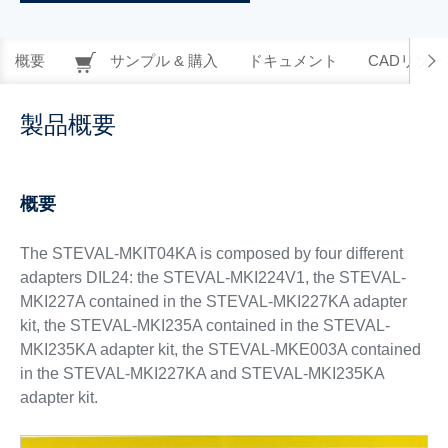
概要
サンプル & 購入
ドキュメント
CADリソー
製品概要
概要
The STEVAL-MKIT04KA is composed by four different
adapters DIL24: the STEVAL-MKI224V1, the STEVAL-
MKI227A contained in the STEVAL-MKI227KA adapter
kit, the STEVAL-MKI235A contained in the STEVAL-
MKI235KA adapter kit, the STEVAL-MKE003A contained
in the STEVAL-MKI227KA and STEVAL-MKI235KA
adapter kit.