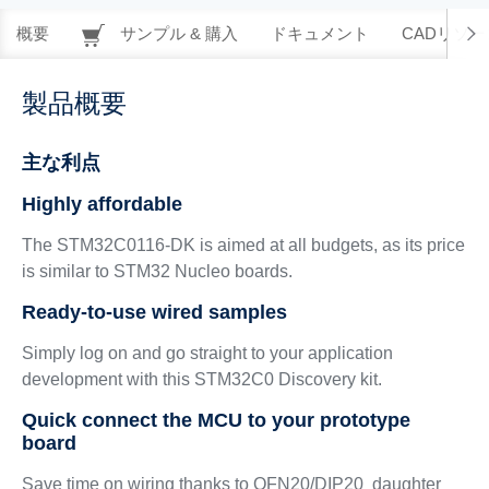
概要
サンプル & 購入
ドキュメント
CADリソー
製品概要
主な利点
Highly affordable
The STM32C0116-DK is aimed at all budgets, as its price
is similar to STM32 Nucleo boards.
Ready-to-use wired samples
Simply log on and go straight to your application
development with this STM32C0 Discovery kit.
Quick connect the MCU to your prototype
board
Save time on wiring thanks to QFN20/DIP20 daughter