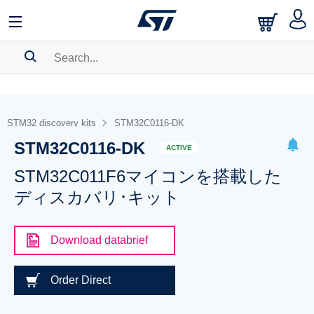
SEARCH HISTORY
BOOKMARK
STM32 discovery kits
STM32C0116-DK
STM32C0116-DK
Please
log in
to show your saved searches.
ACTIVE
STM32C011F6マイコンを搭載した
ディスカバリ･キット
Download databrief
Order Direct