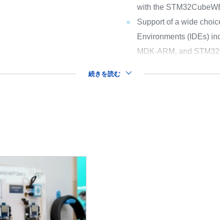
with the STM32CubeW
Support of a wide choic
Environments (IDEs) i
MDK-ARM, and STM32
続きを読む