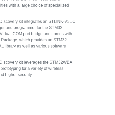
ties with a large choice of specialized
covery kit integrates an STLINK-V3EC
ger and programmer for the STM32
 Virtual COM port bridge and comes with
ackage, which provides an STM32
 library as well as various software
scovery kit leverages the STM32WBA
prototyping for a variety of wireless,
and higher security.