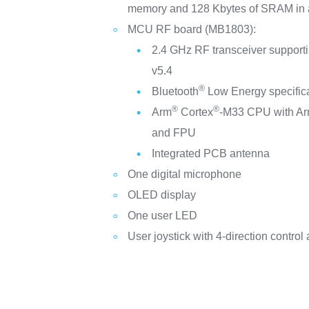
memory and 128 Kbytes of SRAM i
MCU RF board (MB1803):
2.4 GHz RF transceiver support
v5.4
®
Bluetooth
Low Energy specifica
®
®
Arm
Cortex
‑M33 CPU with A
and FPU
Integrated PCB antenna
One digital microphone
OLED display
One user LED
User joystick with 4-direction control