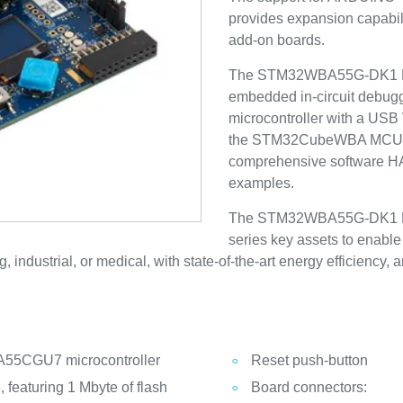
provides expansion capabili
add-on boards.
The STM32WBA55G-DK1 Dis
embedded in-circuit debug
microcontroller with a USB
the STM32CubeWBA MCU P
comprehensive software HAL
examples.
The STM32WBA55G-DK1 Di
series key assets to enable 
, industrial, or medical, with state-of-the-art energy efficiency, 
A55CGU7 microcontroller
Reset push-button
 featuring 1 Mbyte of flash
Board connectors: