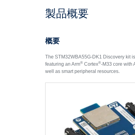
製品概要
概要
The STM32WBA55G-DK1 Discovery kit is 
®
®
featuring an Arm
Cortex
‑M33 core with
well as smart peripheral resources.