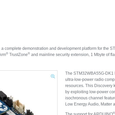
a complete demonstration and development platform for the
®
®
 Arm
TrustZone
and mainline security extension, 1 Mbyte of 
The STM32WBA55G-DK1 Dis
ultra-low-power radio compl
resources. This Discovery k
by exploiting low-power co
isochronous channel feature
Low Energy Audio, Matter a
®
The support for ARDUINO