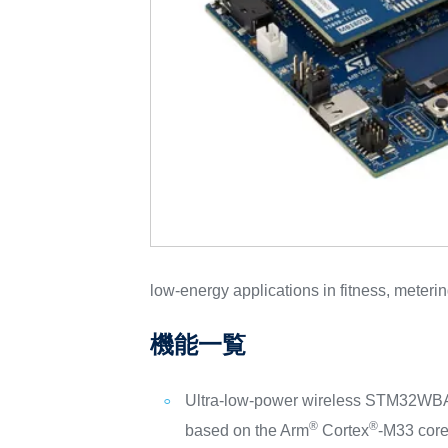
low‑energy applications in fitness, metering
機能一覧
Ultra‑low‑power wireless STM32WB
®
®
based on the Arm
Cortex
‑M33 core,