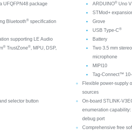
®
n a UFQFPN48 package
ARDUINO
Uno V3
STMod+ expansion
®
ing Bluetooth
specification
Grove
®
USB Type-C
tion supporting LE Audio
Battery
®
®
rm
TrustZone
, MPU, DSP,
Two 3.5 mm stereo 
microphone
MIPI10
Tag‑Connect™ 10‑p
Flexible power-supply 
sources
 and selector button
On-board STLINK-V3EC
enumeration capability:
debug port
Comprehensive free sof