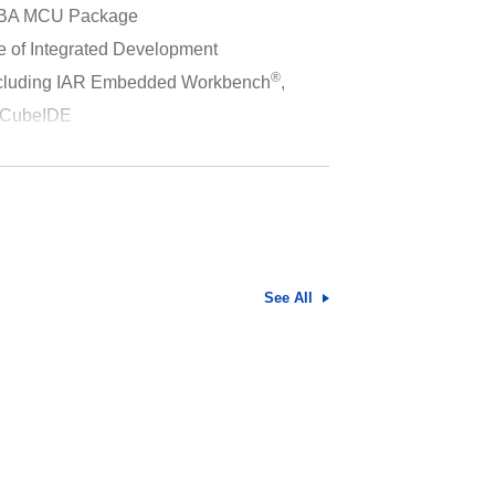
BA MCU Package
e of Integrated Development
®
ncluding IAR Embedded Workbench
,
CubeIDE
See All