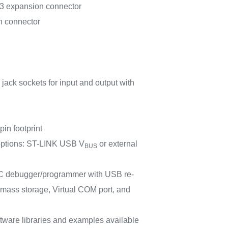
 expansion connector
 connector
jack sockets for input and output with
in footprint
options: ST-LINK USB V
or external
BUS
 debugger/programmer with USB re-
 mass storage, Virtual COM port, and
tware libraries and examples available