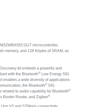
 STM32WBA55CGU7 microcontroller,
flash memory, and 128 Kbytes of SRAM, as
covery kit embeds a powerful and
®
iant with the Bluetooth
Low Energy SIG
it enables a wide diversity of applications
®
mmunication, the Bluetooth
SIG
®
 related to audio capability for Bluetooth
®
s Border Router, and Zigbee
.
Uno V3 and STMod+ connectivity