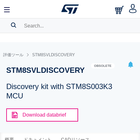
SEARCH HISTORY
BOOKMARK
評価ツール
STM8SVLDISCOVERY
Please
log in
to show your saved searches.
OBSOLETE
STM8SVLDISCOVERY
Discovery kit with STM8S003K3
MCU
Download databrief
概要
ドキュメント
CADリソース