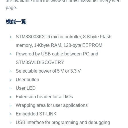
are available from the www.st.com/stm8svldiscovery web
page.
機能一覧
STM8S003K3T6 microcontroller, 8-Kbyte Flash
memory, 1-Kbyte RAM, 128-byte EEPROM
Powered by USB cable between PC and
STM8SVLDISCOVERY
Selectable power of 5 V or 3.3 V
User button
User LED
Extension header for all I/Os
Wrapping area for user applications
Embedded ST-LINK
USB interface for programming and debugging