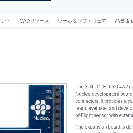
メント
CADリソース
ツール & ソフトウェア
品質 &
The X-NUCLEO-53L4A2 is 
Nucleo development board 
connectors. It provides a co
learn, evaluate, and devel
of-Flight sensor with exte
The expansion board is deli