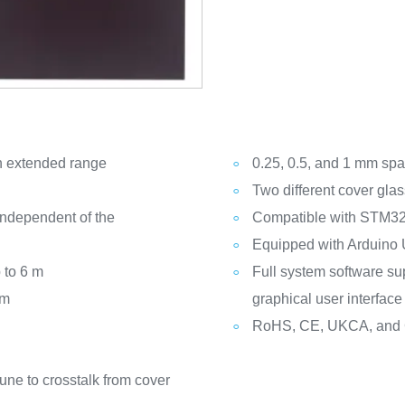
h extended range
0.25, 0.5, and 1 mm spa
Two different cover glas
independent of the
Compatible with STM32
Equipped with Arduino
 to 6 m
Full system software su
mm
graphical user interface
RoHS, CE, UKCA, and 
ne to crosstalk from cover