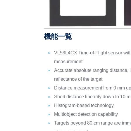
機能一覧
VL53L4CX Time-of-Flight sensor wit
measurement
Accurate absolute ranging distance, 
reflectance of the target
Distance measurement from 0 mm up
Short distance linearity down to 10 
Histogram-based technology
Multiobject detection capability
Targets beyond 80 cm range are immu