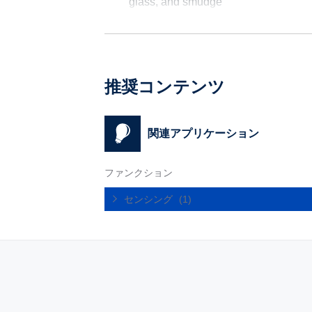
glass, and smudge
推奨コンテンツ
関連アプリケーション
ファンクション
センシング
(1)