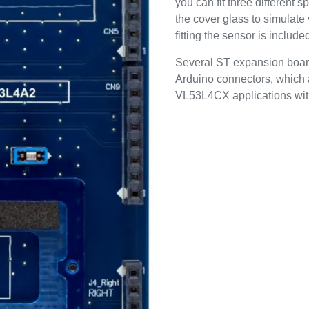
you can fit three different 
the cover glass to simulate 
fitting the sensor is include
Several ST expansion boar
Arduino connectors, which 
VL53L4CX applications with