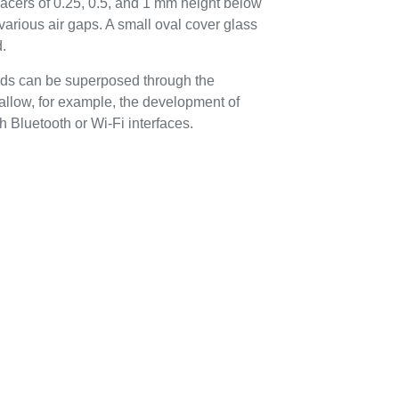
spacers of 0.25, 0.5, and 1 mm height below
various air gaps. A small oval cover glass
d.
ds can be superposed through the
allow, for example, the development of
 Bluetooth or Wi-Fi interfaces.