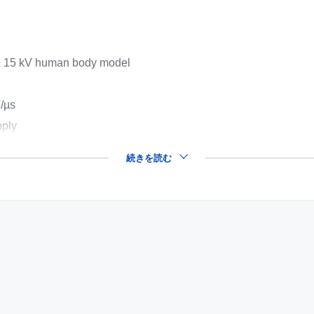
 ± 15 kV human body model
V/µs
pply
続きを読む