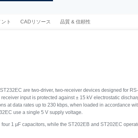
メント
CADリソース
品質 & 信頼性
32EC are two-driver, two-receiver devices designed for RS-
receiver input is protected against ± 15 kV electrostatic discha
ns at data rates up to 230 kbps, when loaded in accordance wit
C use a single 5 V supply voltage.
ur 1 µF capacitors, while the ST202EB and ST202EC operate wi