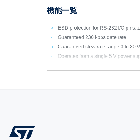
機能一覧
ESD protection for RS-232 I/O pins:
Guaranteed 230 kbps date rate
Guaranteed slew rate range 3 to 30 
Operates from a single 5 V power su