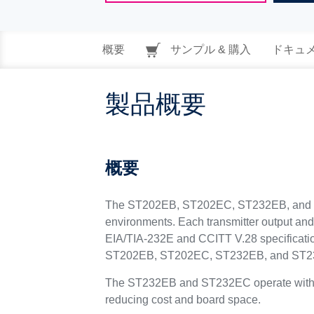
概要
サンプル & 購入
ドキュ
製品概要
概要
The ST202EB, ST202EC, ST232EB, and ST2
environments. Each transmitter output and 
EIA/TIA-232E and CCITT V.28 specificatio
ST202EB, ST202EC, ST232EB, and ST232E
The ST232EB and ST232EC operate with fo
reducing cost and board space.