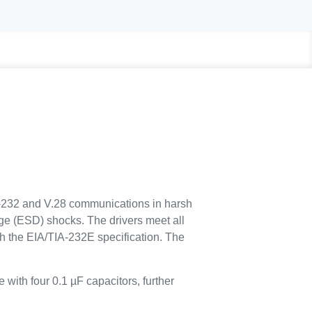
232 and V.28 communications in harsh
rge (ESD) shocks. The drivers meet all
h the EIA/TIA-232E specification. The
th four 0.1 µF capacitors, further