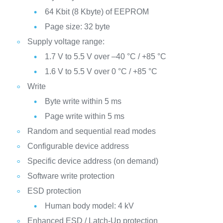
64 Kbit (8 Kbyte) of EEPROM
Page size: 32 byte
Supply voltage range:
1.7 V to 5.5 V over –40 °C / +85 °C
1.6 V to 5.5 V over 0 °C / +85 °C
Write
Byte write within 5 ms
Page write within 5 ms
Random and sequential read modes
Configurable device address
Specific device address (on demand)
Software write protection
ESD protection
Human body model: 4 kV
Enhanced ESD / Latch-Up protection