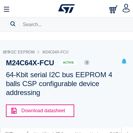
SEARCH HISTORY
BOOKMARK
標準I2C EEPROM
M24C64X-FCU
M24C64X-FCU
Please
log in
to show your saved searches.
ACTIVE
64-Kbit serial I2C bus EEPROM 4
balls CSP configurable device
addressing
Download datasheet