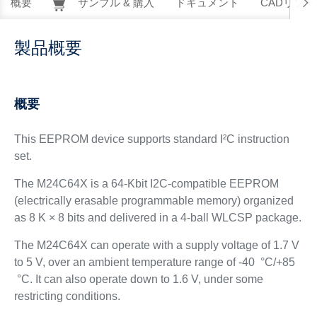
概要
サンプル & 購入
ドキュメント
CADリソー
製品概要
概要
This EEPROM device supports standard I²C instruction
set.
The M24C64X is a 64-Kbit I2C-compatible EEPROM
(electrically erasable programmable memory) organized
as 8 K × 8 bits and delivered in a 4-ball WLCSP package.
The M24C64X can operate with a supply voltage of 1.7 V
to 5 V, over an ambient temperature range of -40 °C/+85
°C. It can also operate down to 1.6 V, under some
restricting conditions.