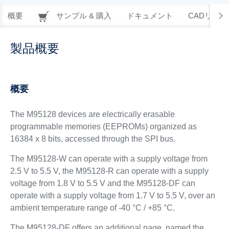
概要
サンプル & 購入
ドキュメント
CADリソー
製品概要
概要
The M95128 devices are electrically erasable
programmable memories (EEPROMs) organized as
16384 x 8 bits, accessed through the SPI bus.
The M95128-W can operate with a supply voltage from
2.5 V to 5.5 V, the M95128-R can operate with a supply
voltage from 1.8 V to 5.5 V and the M95128-DF can
operate with a supply voltage from 1.7 V to 5.5 V, over an
ambient temperature range of -40 °C / +85 °C.
The M95128-DF offers an additional page, named the