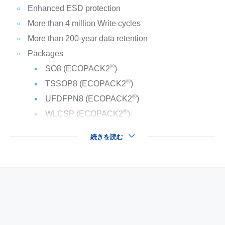
Enhanced ESD protection
More than 4 million Write cycles
More than 200-year data retention
Packages
®
SO8 (ECOPACK2
)
®
TSSOP8 (ECOPACK2
)
®
UFDFPN8 (ECOPACK2
)
®
WLCSP (ECOPACK2
)
続きを読む