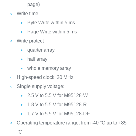
page)
Write time
Byte Write within 5 ms
Page Write within 5 ms
Write protect
quarter array
half array
whole memory array
High-speed clock: 20 MHz
Single supply voltage:
2.5 V to 5.5 V for M95128-W
1.8 V to 5.5 V for M95128-R
1.7 V to 5.5 V for M95128-DF
Operating temperature range: from -40 °C up to +85
°C