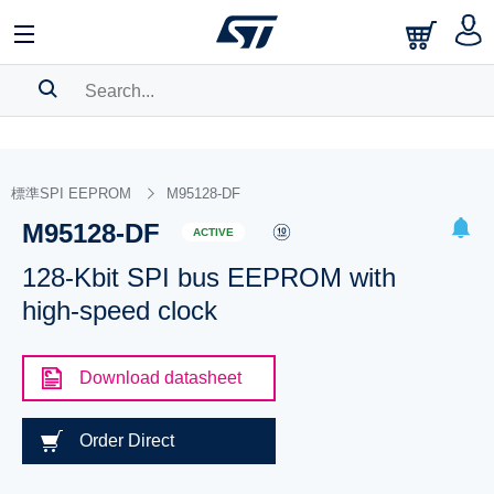
SEARCH HISTORY
BOOKMARK
標準SPI EEPROM
M95128-DF
M95128-DF
Please
log in
to show your saved searches.
ACTIVE
128-Kbit SPI bus EEPROM with
high-speed clock
Download datasheet
Order Direct