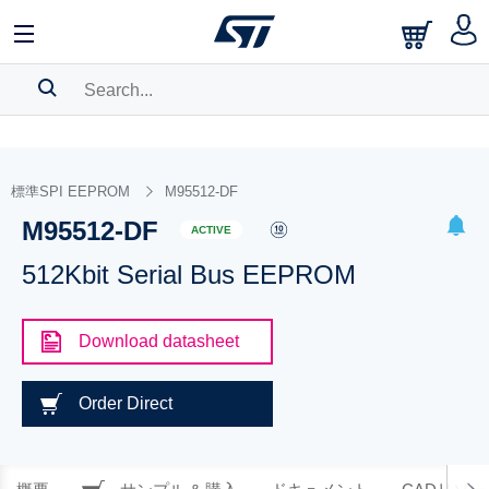
SEARCH HISTORY
BOOKMARK
標準SPI EEPROM
M95512-DF
M95512-DF
Please
log in
to show your saved searches.
ACTIVE
512Kbit Serial Bus EEPROM
Download datasheet
Order Direct