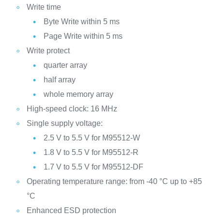
Write time
Byte Write within 5 ms
Page Write within 5 ms
Write protect
quarter array
half array
whole memory array
High-speed clock: 16 MHz
Single supply voltage:
2.5 V to 5.5 V for M95512-W
1.8 V to 5.5 V for M95512-R
1.7 V to 5.5 V for M95512-DF
Operating temperature range: from -40 °C up to +85
°C
Enhanced ESD protection