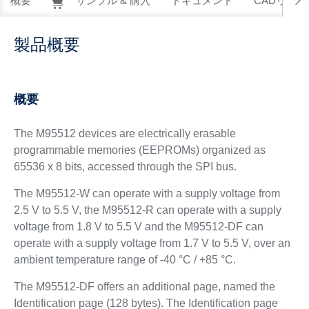
概要
サンプル & 購入
ドキュメント
CADリソー
製品概要
概要
The M95512 devices are electrically erasable
programmable memories (EEPROMs) organized as
65536 x 8 bits, accessed through the SPI bus.
The M95512-W can operate with a supply voltage from
2.5 V to 5.5 V, the M95512-R can operate with a supply
voltage from 1.8 V to 5.5 V and the M95512-DF can
operate with a supply voltage from 1.7 V to 5.5 V, over an
ambient temperature range of -40 °C / +85 °C.
The M95512-DF offers an additional page, named the
Identification page (128 bytes). The Identification page