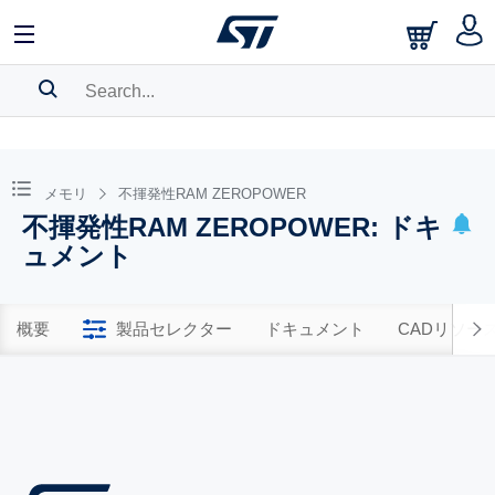
SEARCH HISTORY
BOOKMARK
メモリ
不揮発性RAM ZEROPOWER
不揮発性RAM ZEROPOWER: ドキ
Please
log in
to show your saved searches.
ュメント
概要
製品セレクター
ドキュメント
CADリソー