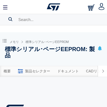
SEARCH HISTORY
BOOKMARK
メモリ
標準シリアル･ページEEPROM
標準シリアル･ページEEPROM: 製
Please
log in
to show your saved searches.
品
概要
製品セレクター
ドキュメント
CADリソー