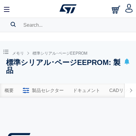
SEARCH HISTORY
BOOKMARK
メモリ
標準シリアル･ページEEPROM
標準シリアル･ページEEPROM: 製
Please
log in
to show your saved searches.
品
概要
製品セレクター
ドキュメント
CADリソー