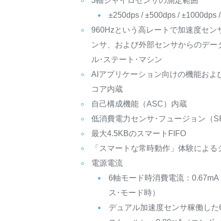
3軸ジャイロセンサの測定範囲
±250dps / ±500dps / ±1000dps 
960Hzという高レートで加速度センサ
ンサ、および外部センサからのデー
ル･ステート･マシン
AIアプリケーション向けの機能およ
コア内蔵
自己構成機能（ASC）内蔵
低消費電力センサ･フュージョン（S
最大4.5KBのスマートFIFO
「スマートな常時動作」体験による
電源電流
6軸モード時消費電流：0.67m
ス･モード時）
デュアル加速度センサ稼働した