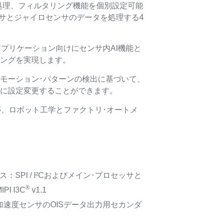
処理、フィルタリング機能を個別設定可能
ンサとジャイロセンサのデータを処理する4
Tアプリケーション向けにセンサ内AI機能と
ィングを実現します。
のモーション･パターンの検出に基づいて、
的に設定変更することができます。
跡、ロボット工学とファクトリ･オートメ
。
：SPI / I²Cおよびメイン･プロセッサと
®
I I3C
v1.1
速度センサのOISデータ出力用セカンダ