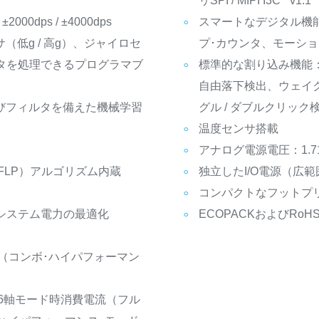
リSPI / MIPI I3C
v1.1
/ ±2000dps / ±4000dps
スマートなデジタル機
（低g / 高g）、ジャイロセ
プ･カウンタ、モーシ
タを処理できるプログラマブ
標準的な割り込み機能
自由落下検出、ウェイク
びフィルタを備えた機械学習
グル / ダブルクリック
温度センサ搭載
アナログ電源電圧：1.71
FLP）アルゴリズム内蔵
独立したI/O電源（広範囲
コンパクトなフットプリント：
システム電力の最適化
ECOPACKおよびRoH
A（コンボ･ハイパフォーマン
6軸モード時消費電流（フル