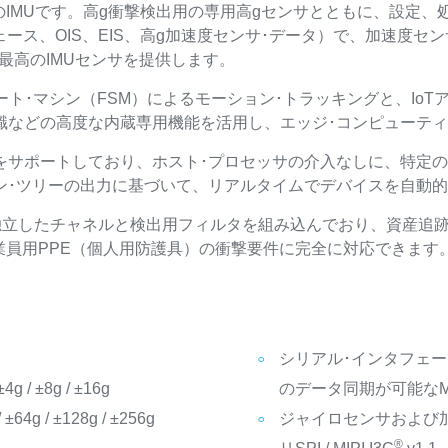
IMUです。高g衝撃検出用の専用高gセンサとともに、設定、
ース、OIS、EIS、高g加速度センサ･データ）で、加速度セ
最高のIMUセンサを提供します。
テート･マシン（FSM）によるモーション･トラッキングと、Io
識などの高度な内蔵専用機能を活用し、エッジ･コンピューテ
をサポートしており、ホスト･プロセッサの介入なしに、特定
ン･ツリーの出力に基づいて、リアルタイムでデバイスを自動
サ用に独立したチャネルと検出用フィルタを組み込んでおり、資産追
業員用PPE（個人用防護具）の衝撃要件に完全に対応できます
シリアル･インタフェース
/ ±8g / ±16g
のデータ同期が可能なMIP
 / ±128g / ±256g
ジャイロセンサおよび加
®