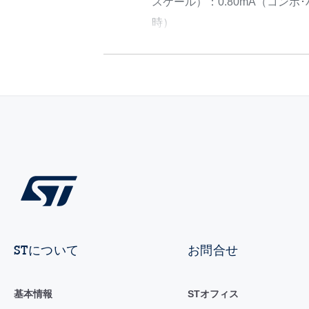
スケール）：0.80mA（コンボ
時）
STについて
お問合せ
基本情報
STオフィス