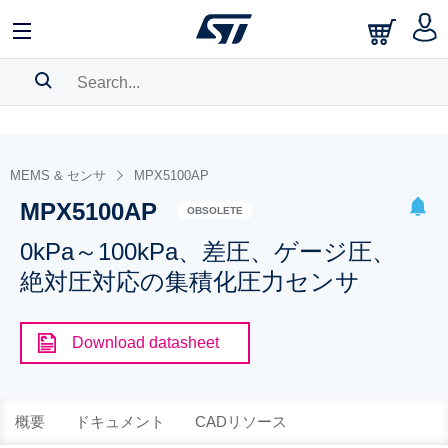
SEARCH HISTORY
BOOKMARK
MEMS & センサ
MPX5100AP
MPX5100AP
Please
log in
to show your saved searches.
OBSOLETE
0kPa～100kPa、差圧、ゲージ圧、
絶対圧対応の集積化圧力センサ
Download datasheet
概要
ドキュメント
CADリソース