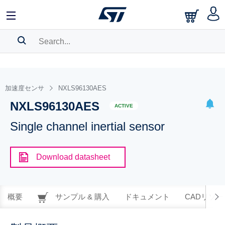
SEARCH HISTORY
BOOKMARK
加速度センサ
NXLS96130AES
NXLS96130AES
Please
log in
to show your saved searches.
ACTIVE
Single channel inertial sensor
Download datasheet
概要
サンプル & 購入
ドキュメント
CADリソー