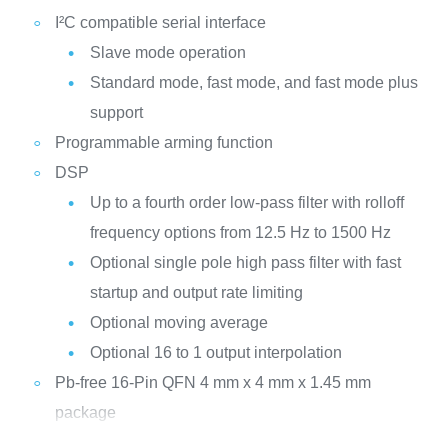
I²C compatible serial interface
Slave mode operation
Standard mode, fast mode, and fast mode plus
support
Programmable arming function
DSP
Up to a fourth order low-pass filter with rolloff
frequency options from 12.5 Hz to 1500 Hz
Optional single pole high pass filter with fast
startup and output rate limiting
Optional moving average
Optional 16 to 1 output interpolation
Pb-free 16-Pin QFN 4 mm x 4 mm x 1.45 mm
package