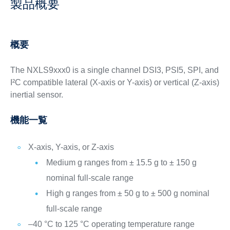
製品概要
概要
The NXLS9xxx0 is a single channel DSI3, PSI5, SPI, and
I²C compatible lateral (X-axis or Y-axis) or vertical (Z-axis)
inertial sensor.
機能一覧
X-axis, Y-axis, or Z-axis
Medium g ranges from ± 15.5 g to ± 150 g
nominal full-scale range
High g ranges from ± 50 g to ± 500 g nominal
full-scale range
–40 °C to 125 °C operating temperature range