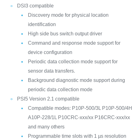
DSI3 compatible
Discovery mode for physical location
identification
High side bus switch output driver
Command and response mode support for
device configuration
Periodic data collection mode support for
sensor data transfers.
Background diagnostic mode support during
periodic data collection mode
PSI5 Version 2.1 compatible
Compatible modes:
P10P-500/3L
P10P-500/4H
A10P-228/1L
P10CRC-xxx/xx
P16CRC-xxx/xx
and many others
Programmable time slots with 1 µs resolution