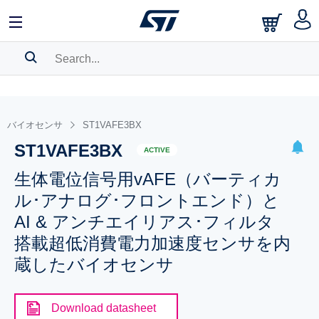
SEARCH HISTORY
BOOKMARK
バイオセンサ
ST1VAFE3BX
ST1VAFE3BX
Please
log in
to show your saved searches.
ACTIVE
生体電位信号用vAFE（バーティカ
ル･アナログ･フロントエンド）と
AI & アンチエイリアス･フィルタ
搭載超低消費電力加速度センサを内
蔵したバイオセンサ
Download datasheet