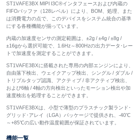
ST1VAFE3BX MIPI I3C®インタフェースおよび内蔵の
FIFOバッファ（128レベル）により、BOM、処理、また
は消費電力の点で、このデバイスをシステム統合の基準
にする各種機能が揃っています。
内蔵の加速度センサの測定範囲は、±2g / ±4g / ±8g /
±16gから選択可能で、1.6Hz～800Hzの出力データ･レー
トで加速度を測定することができます。
ST1VAFE3BXに搭載された専用の内部エンジンにより、
自由落下検出、ウェイクアップ検出、シングル / ダブル /
トリプルタップ認識、アクティブ / 非アクティブ検出、
および6軸 / 4軸の方向検出といったモーション検出や加
速度検出を処理することができます。
ST1VAFE3BXは、小型で薄型のプラスチック製ランド･
グリッド･アレイ（LGA）パッケージで提供され、-40℃
～+85℃の広い動作温度範囲が保証されています。
機能一覧