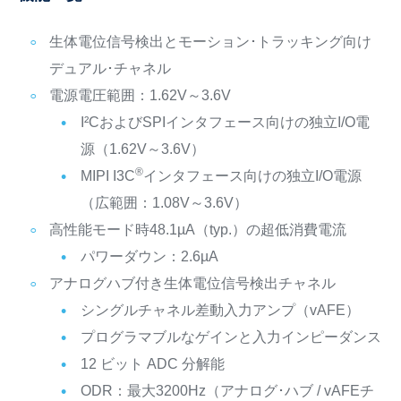
生体電位信号検出とモーション･トラッキング向け
デュアル･チャネル
電源電圧範囲：1.62V～3.6V
I²CおよびSPIインタフェース向けの独立I/O電
源（1.62V～3.6V）
®
MIPI I3C
インタフェース向けの独立I/O電源
（広範囲：1.08V～3.6V）
高性能モード時48.1µA（typ.）の超低消費電流
パワーダウン：2.6µA
アナログハブ付き生体電位信号検出チャネル
シングルチャネル差動入力アンプ（vAFE）
プログラマブルなゲインと入力インピーダンス
12 ビット ADC 分解能
ODR：最大3200Hz（アナログ･ハブ / vAFEチ