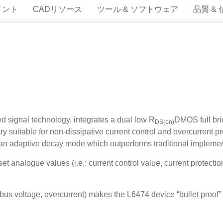
メント
CADリソース
ツール & ソフトウェア
品質 &
d signal technology, integrates a dual low R
DMOS full bri
DS(on)
ry suitable for non-dissipative current control and overcurrent p
 an adaptive decay mode which outperforms traditional implemen
set analogue values (i.e.: current control value, current protection
ow bus voltage, overcurrent) makes the L6474 device “bullet proo