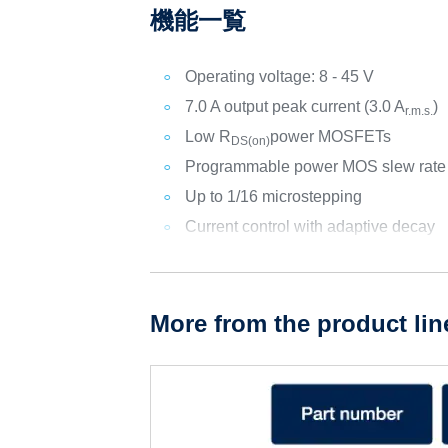
機能一覧
Operating voltage: 8 - 45 V
7.0 A output peak current (3.0 A
)
r.m.s.
Low R
power MOSFETs
DS(on)
Programmable power MOS slew rate
Up to 1/16 microstepping
Current control with adaptive decay
More from the product lin