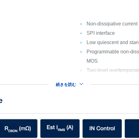
Non-dissipative current
SPI interface
Low quiescent and stan
Programmable non-dissip
MOS
Two-level overtemperatu
続きを読む
e