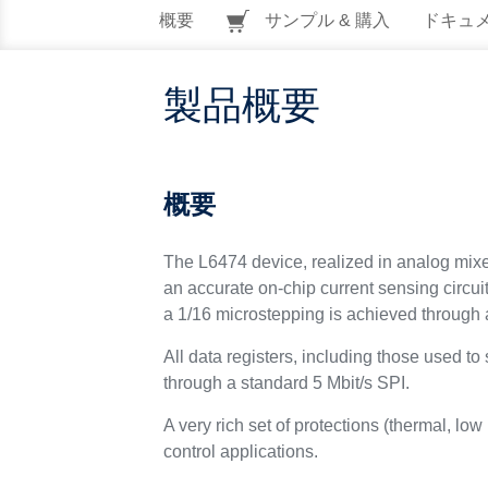
概要
サンプル & 購入
ドキュ
製品概要
概要
The L6474 device, realized in analog mixe
an accurate on-chip current sensing circuit
a 1/16 microstepping is achieved through
All data registers, including those used to 
through a standard 5 Mbit/s SPI.
A very rich set of protections (thermal, l
control applications.