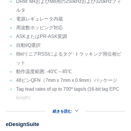
DRM: M4およびM8用の250kHzおよび320kHzフィ
ルタ
電源レギュレータ内蔵
周波数ホッピング対応
ASKまたはPR-ASK変調
自動I/Q選択
8bitリニアRSSIによるタグ･トラッキング用位相ビ
ット
動作温度範囲: -40℃～85℃
48ピンQFN（7mm x 7mm x 0.9mm）パッケージ
Tag read rates of up to 700* tags/s (16-bit tag EPC
length)
続きを読む
eDesignSuite