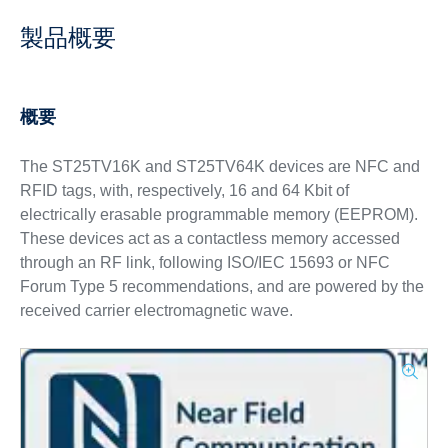
製品概要
概要
The ST25TV16K and ST25TV64K devices are NFC and
RFID tags, with, respectively, 16 and 64 Kbit of
electrically erasable programmable memory (EEPROM).
These devices act as a contactless memory accessed
through an RF link, following ISO/IEC 15693 or NFC
Forum Type 5 recommendations, and are powered by the
received carrier electromagnetic wave.