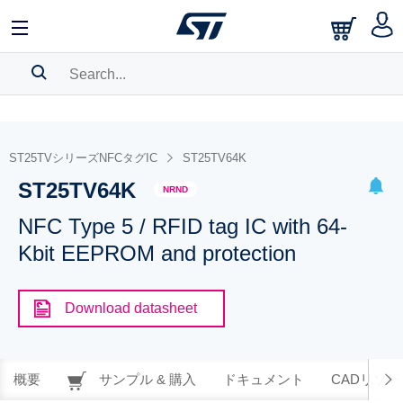
SEARCH HISTORY
BOOKMARK
ST25TVシリーズNFCタグIC
ST25TV64K
ST25TV64K
Please
log in
to show your saved searches.
NRND
NFC Type 5 / RFID tag IC with 64-
Kbit EEPROM and protection
Download datasheet
概要
サンプル & 購入
ドキュメント
CADリソー