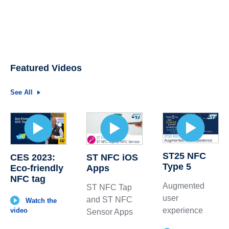
Featured Videos
See All
ST25 NFC
CES 2023:
ST NFC iOS
Type 5
Eco-friendly
Apps
NFC tag
Augmented
ST NFC Tap
user
and ST NFC
Watch the
experience
video
Sensor Apps