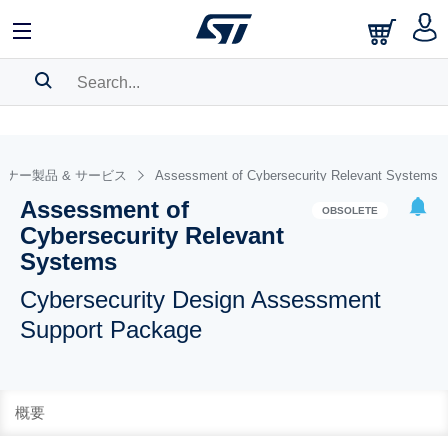
SEARCH HISTORY
BOOKMARK
ナー製品 & サービス
Assessment of Cybersecurity Relevant Systems
Assessment of
Please
log in
to show your saved searches.
OBSOLETE
Cybersecurity Relevant
Systems
Cybersecurity Design Assessment
Support Package
概要