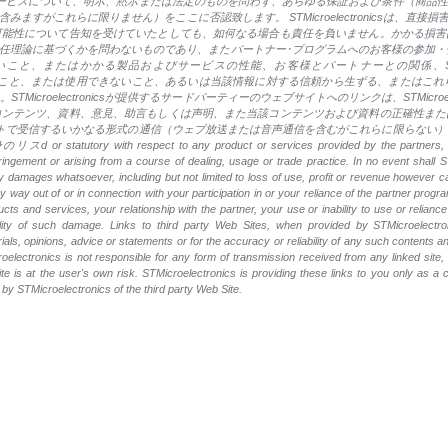
る製品またはサービスについて、明示、黙示または法定のものを問わず、あらゆる保証および条件（
ますがこれらに限りません）をここに否認致します。 STMicroelectronicsは、直
可能性について告知を受けていたとしても、如何なる場合も責任を負いません。かかる損害
任理論に基づくかを問わないものであり、またパートナー･プログラムへのお客様の参加・
、またはかかる製品およびサービスの性能、お客様とパートナーとの関係、STMicro
客様が使用すること、または使用できないこと、あるいは当該情報に対する信頼から生ずる、また
electronicsが提供するサードパーティーのウェブサイトへのリンクは、STMicroelectro
コンテンツ、資料、意見、助言もしくは声明、また当該コンテンツおよび資料の正確性また
リンク先のサイトで受信するいかなる形式の通信（ウェブ放送または音声通信を含むがこれらに限ら
espect to any product or services provided by the partners, including bu
nfringement or arising from a course of dealing, usage or trade practice. In no event shall ST
damages whatsoever, including but not limited to loss of use, profit or revenue however caus
n any way out of or in connection with your participation in or your reliance of the partner prog
ts and services, your relationship with the partner, your use or inability to use or relianc
bility of such damage. Links to third party Web Sites, when provided by STMicroelectro
als, opinions, advice or statements or for the accuracy or reliability of any such contents a
electronics is not responsible for any form of transmission received from any linked site, 
site is at the user's own risk. STMicroelectronics is providing these links to you only as a
by STMicroelectronics of the third party Web Site.