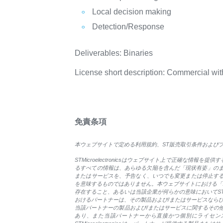
Local decision making
Detection/Response
Deliverables: Binaries
License short description: Commercial with 
免責条項
本ウェブサイトで定める利用規約、ST販売取引条件およびプライ
STMicroelectronicsはウェブサイト上で正確な情報を提供
るすべての情報は、あらゆる欠陥を含んだ「現状有姿」のままで
またはサービスを、予告なく、いつでも変更または停止することができ
を意味するものではありません。本ウェブサイトにおける「パー
存在すること、あるいは当該企業が何らかの意味においてSTMicr
おけるパートナーは、その製品および/またはサービスならびに
当該パートナーの製品および/またはサービスに関するその
あり、また当該パートナーから直接かつ個別にライセンスされ