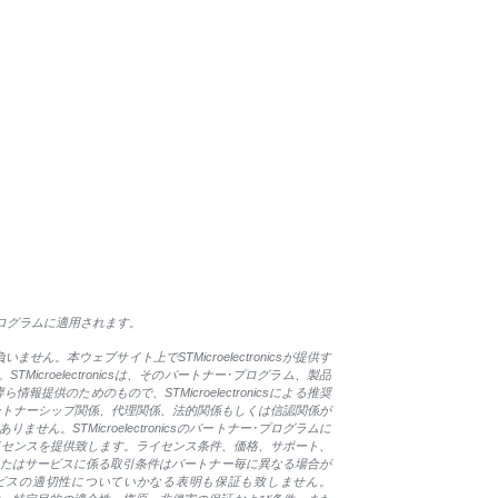
･プログラムに適用されます。
いません。本ウェブサイト上でSTMicroelectronicsが提供す
oelectronicsは、そのパートナー･プログラム、製品
提供のためのもので、STMicroelectronicsによる推奨
にパートナーシップ関係、代理関係、法的関係もしくは信認関係が
ん。STMicroelectronicsのパートナー･プログラムに
のライセンスを提供致します。ライセンス条件、価格、サポート、
またはサービスに係る取引条件はパートナー毎に異なる場合が
びサービスの適切性についていかなる表明も保証も致しません。