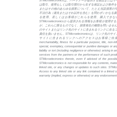
STMicroelectronicsは、パートナーが提供す
は取引、使用もしくは取引慣行から生ずる保証および条件を含み
またはその他のあらゆる損害について、たとえ当該損害の
不法行為（過失またはそれ以外を含む）を問わずいかなる責
る使用、若しくはお客様がこれらを使用、購入できないこと
STMicroelectronicsから提供される情報をお
が、これらに限るものでなく、損害発生の種類を問いません。STMicro
のサイトまたはリンク先のサイトに含まれるリンクに在る
責任を負いません。STMicroelectronicsは、
サイトに含まれるリンクへのアクセスはお客様ご自身のリスd or statutory with r
merchantability, fitness for a particular purpose, title, non-i
special, exemplary, consequential or punitive damages or any 
liability or tort (including negligence or otherwise) arising i
services from the partners or the performance of such produc
STMicroelectronics therein, even if advised of the possi
STMicroelectronics is not responsible for any contents, materi
linked site, or any changes or updates to such sites. STMicro
Access to any linked site or any link contained in a linked 
warranty (implied, express or otherwise) or any endorsement 