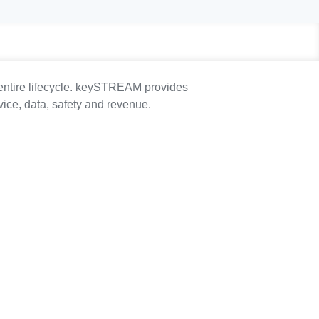
s entire lifecycle. keySTREAM provides
evice, data, safety and revenue.