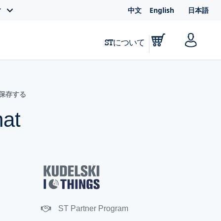
中文
English
日本語
ィ
STについて
に保存する
hat
m
ST Partner Program