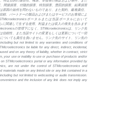
商品性、特定目的の適合性、権原、非侵害の保証および条件、また
接損害、間接損害、付随的損害、特別損害、懲罰的損害、結果損害
は原因の如何を問わないものであり、また契約、厳格責任、
信頼、パートナーの製品および/またはサービスのお客様によ
electronicsポータルまたは当該ポータルにおいて
はこれらに関連して生ずる使用、利益または収入の喪失を含みます
nicsの管理下になく、STMicroelectronicsは、リンク先
は信頼性、また当該サイトの変更もしくは更新について一切
ない）についても責任を負いません。リンク先のサイト、リン先の
t not limited to any warranties and conditions of
Microelectronics be liable for any direct, indirect, incidental,
ed and on any theory of liability, whether in contract, strict
ram, your use or inability to use or purchase of products and/or
e on STMicroelectronics portal or any information provided by
nics, are not under the control of STMicroelectronics and
nd materials made on any linked site or any link contained in a
including but not limited to webcasting or audio transmission.
 convenience and the inclusion of any link does not imply any