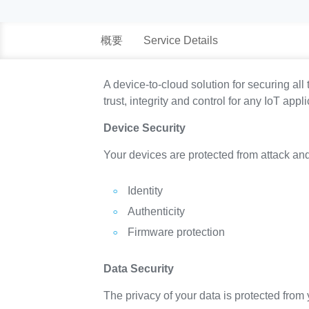
概要
Service Details
A device-to-cloud solution for securing al
trust, integrity and control for any IoT ap
Device Security
Your devices are protected from attack and
Identity
Authenticity
Firmware protection
Data Security
The privacy of your data is protected from