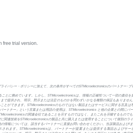
free trial version.
バシー・ポリシーに加えて、次の条件がすべてのSTMicroelectronicsのパートナー
することに務めています。しかし、STMicroelectronicsは、情報の正確性ついて一切の責任を負
提供され、明示、黙示または法定のものかを問わずいかなる種類の保証もありません。STMicr
ます。STMicroelectronicsのものではない製品またはサービスに関する言及は専ら情報
トナー」という言葉または用語の使用は、STMicroelectronics と他の企業との間
oelectronicsの関連会社であることを示すものではなく、またこれを示唆するものでもありませ
関連技術をSTMicroelectronicsの製品と共に購入または使用することについて個別
他の情報については、該当するパートナーに直接お問い合わせください。当該製品および/
ます。STMicroelectronicsは、パートナーが提案または提供する製品およ