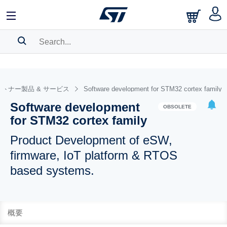
SEARCH HISTORY
BOOKMARK
トナー製品 & サービス
Software development for STM32 cortex family
Software development
Please
log in
to show your saved searches.
OBSOLETE
for STM32 cortex family
Product Development of eSW,
firmware, IoT platform & RTOS
based systems.
概要