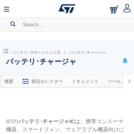
SEARCH HISTORY
BOOKMARK
バッテリ･マネージメントIC
バッテリ･チャージャ
バッテリ･チャージャ
Please
log in
to show your saved searches.
概要
製品セレクター
ドキュメント
ツール & 
STの
バッテリ･チャージャIC
は、携帯コンスーマ
機器、スマートフォン、ウェアラブル機器向けに