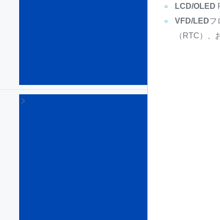
DC
LCD/OLED
スイ
VFD/LED
フ
ッチ
ン
（RTC）、
グ･
コン
バー
タ
(120)
Eヒ
ュ
ー
ズ
&
ホ
ッ
ト
ス
ワ
ッ
プ
IC