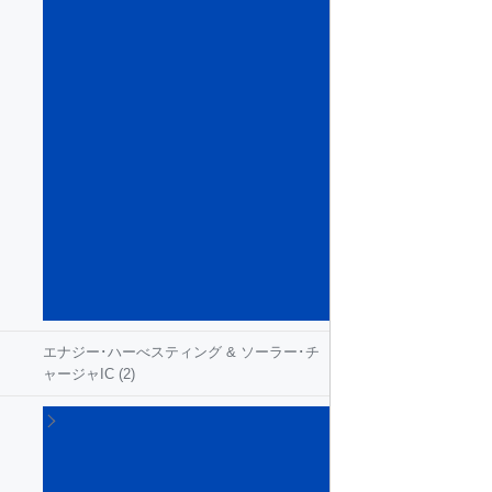
ン
テ
リ
ジ
ェ
ン
ト･
パ
ワ
ー･
ス
イ
ッ
チ
(54)
エナジー･ハーべスティング & ソーラー･チ
ャージャIC
(2)
ゲ
ー
ト･
ド