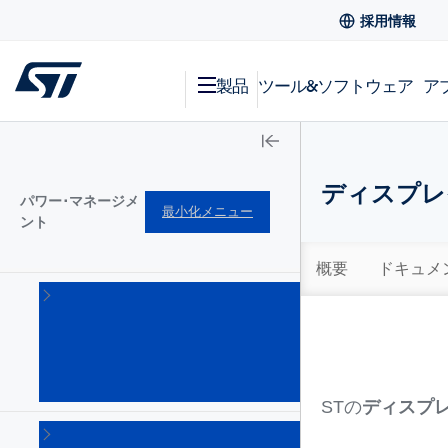
採用情報
製品
ツール&ソフトウェア
ア
ディスプレ
パワー･マネージメ
最小化メニュー
ント
概要
ドキュメ
AC-
DC
コン
バー
タ
(101)
STの
ディスプ
DC-