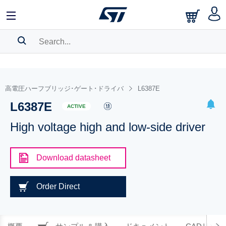
SEARCH HISTORY
BOOKMARK
高電圧ハーフブリッジ･ゲート･ドライバ
L6387E
L6387E
Please
log in
to show your saved searches.
ACTIVE
High voltage high and low-side driver
Download datasheet
Order Direct