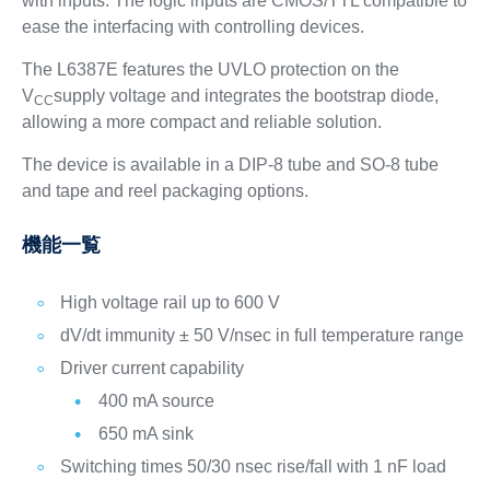
with inputs. The logic inputs are CMOS/TTL compatible to
ease the interfacing with controlling devices.
The L6387E features the UVLO protection on the
V
supply voltage and integrates the bootstrap diode,
CC
allowing a more compact and reliable solution.
The device is available in a DIP-8 tube and SO-8 tube
and tape and reel packaging options.
機能一覧
High voltage rail up to 600 V
dV/dt immunity ± 50 V/nsec in full temperature range
Driver current capability
400 mA source
650 mA sink
Switching times 50/30 nsec rise/fall with 1 nF load