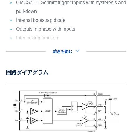
CMOS/TTL Schmitt trigger inputs with hysteresis and
pull-down
Internal bootstrap diode
Outputs in phase with inputs
Interlocking function
続きを読む
回路ダイアグラム