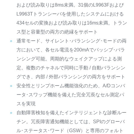
および読み取りは8ms未満。31個のL9963Fおよび
L9963Tトランシーバを使用したシステムにおける
434セルの変換および読み取りは16ms未満。トラン
ス型と容量型の両方の絶縁をサポート
通常モード、サイレント･バランシング･モードの両
方において、各セル電流を200mAでパッシブ･バラ
ンシング可能。周期的なウェイクアップによる測
定。複数のチャネルで同時に手動 / 自動バランシン
グでき、内部 / 外部バランシングの両方をサポート
安全性とリンプホーム機能強化のため、A/Dコンバ
ータ･スワップ機能を備えた完全冗長なセル測定パ
スを実現
自動障害検知を備えたインテリジェントな診断ルー
チン。冗長障害通知機能としては、SPIのグローバ
ル･ステータス･ワード（GSW）と専用のフォルト