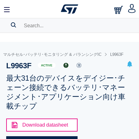
SEARCH HISTORY
BOOKMARK
マルチセル･バッテリ･モニタリング & バランシングIC
L9963F
L9963F
Please
log in
to show your saved searches.
ACTIVE
最大31台のデバイスをデイジー･チ
ェーン接続できるバッテリ･マネー
ジメント･アプリケーション向け車
載チップ
Download datasheet