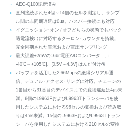
AEC-Q100認定済み
直列接続された4個～14個のセルを測定し、サンプ
ル間の非同期遅延は0μs。バスバー接続にも対応
イグニッション･オン / オフどちらの状態でもパック
過電流検出に対応するクーロン･カウンタを搭載。
完全同期された電流および電圧サンプリング
最大誤差±2mVの16bit電圧A/Dコンバータ [Tj：
-40℃～+105℃]、[0.5V～4.3V] はんだ付け後
バッファを活用した2.66Mbpsの絶縁シリアル通
信、デュアル･アクセス･リングに対応。チェーンの
1番目から31番目のデバイスまでの変換遅延は4µs未
満。8個のL9963FおよびL9963Tトランシーバを使
用したシステムにおける96セルの変換および読み取
りは4ms未満。15個のL9963FおよびL9963Tトラン
シーバを使用したシステムにおける210セルの変換