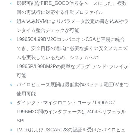
選択可能なFIRE_GOOD信号をベースにした、複数
回の再試行に対応する作動プロファイル
組み込みNVMによりパラメータ設定の書き込みやラ
ンタイム整合チェックが可能
L9965C/L99BM2CコンパニオンCSAと容易に統合
でき、安全目標の達成に必要な多くの安全メカニズ
ムを実装しているため、システムへの
L9965P/L99BM2Pの簡単なプラグ･アンド･プレイが
可能
パイロヒューズ展開は最低動作バッテリ電圧6Vまで
使用可能
ダイレクト･マイクロコントローラ / L9965C /
L99BM2C間のインタフェースは24bitペリフェラル
SPI
LV-16およびUSCAR-28の認証を受けたパイロヒュ