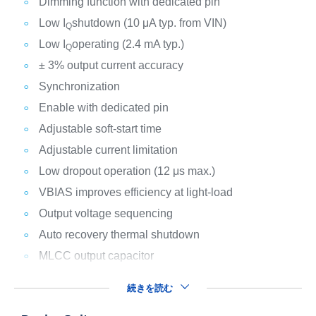
Dimming function with dedicated pin
Low I
shutdown (10 μA typ. from VIN)
Q
Low I
operating (2.4 mA typ.)
Q
± 3% output current accuracy
Synchronization
Enable with dedicated pin
Adjustable soft-start time
Adjustable current limitation
Low dropout operation (12 μs max.)
VBIAS improves efficiency at light-load
Output voltage sequencing
Auto recovery thermal shutdown
MLCC output capacitor
続きを読む