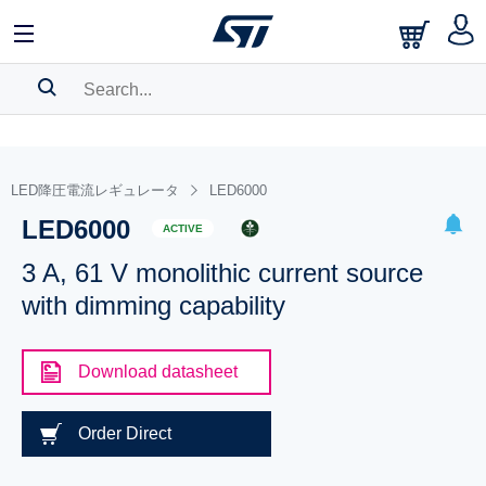
SEARCH HISTORY
BOOKMARK
LED降圧電流レギュレータ
LED6000
LED6000
Please
log in
to show your saved searches.
ACTIVE
3 A, 61 V monolithic current source
with dimming capability
Download datasheet
Order Direct