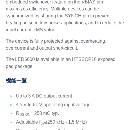
embedded switchover feature on the VBIAS pin
maximizes efficiency. Multiple devices can be
synchronized by sharing the SYNCH pin to prevent
beating noise in low-noise applications, and to reduce the
input current RMS value.
The device is fully protected against overheating,
overcurrent and output short-circuit.
The LED6000 is available in an HTSSOP16 exposed
pad package.
機能一覧
Up to 3 A DC output current
4.5 V to 61 V operating input voltage
R
= 250 mΩ typ.
DS,ON
Adjustable f
(250 kHz - 1.5 MHz)
SW