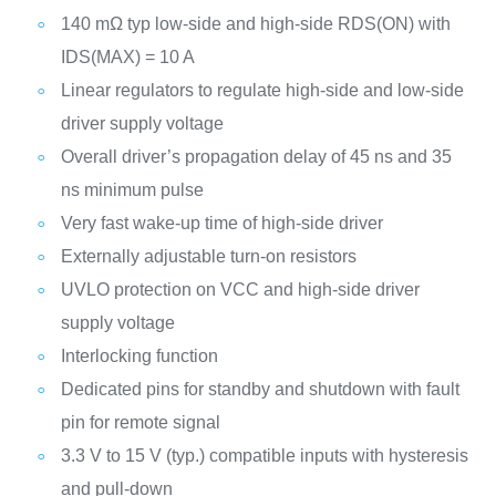
140 mΩ typ low-side and high-side RDS(ON) with
IDS(MAX) = 10 A
Linear regulators to regulate high-side and low-side
driver supply voltage
Overall driver’s propagation delay of 45 ns and 35
ns minimum pulse
Very fast wake-up time of high-side driver
Externally adjustable turn-on resistors
UVLO protection on VCC and high-side driver
supply voltage
Interlocking function
Dedicated pins for standby and shutdown with fault
pin for remote signal
3.3 V to 15 V (typ.) compatible inputs with hysteresis
and pull-down