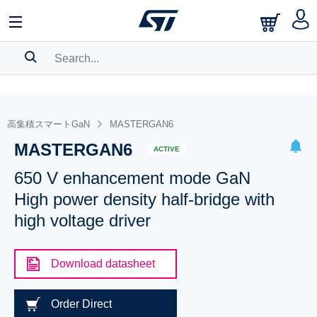
SEARCH HISTORY
BOOKMARK
高集積スマートGaN
MASTERGAN6
MASTERGAN6
Please
log in
to show your saved searches.
ACTIVE
650 V enhancement mode GaN
High power density half-bridge with
high voltage driver
Download datasheet
Order Direct