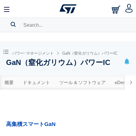
SEARCH HISTORY
BOOKMARK
パワー･マネージメント
GaN（窒化ガリウム）パワーIC
GaN（窒化ガリウム）パワーIC
Please
log in
to show your saved searches.
概要
ドキュメント
ツール & ソフトウェア
eDesignSu
高集積スマートGaN