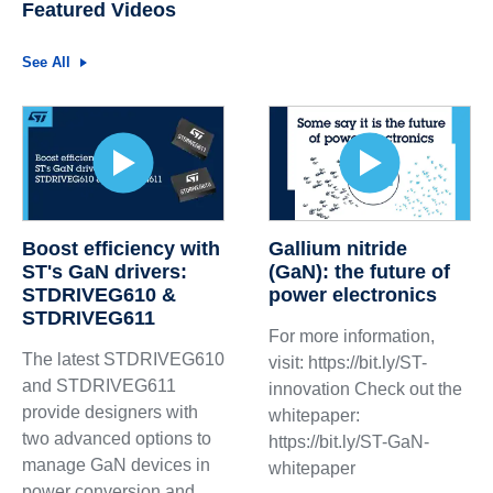
Featured Videos
See All
Boost efficiency with
Gallium nitride
ST's GaN drivers:
(GaN): the future of
STDRIVEG610 &
power electronics
STDRIVEG611
For more information,
The latest STDRIVEG610
visit: https://bit.ly/ST-
and STDRIVEG611
innovation Check out the
provide designers with
whitepaper:
two advanced options to
https://bit.ly/ST-GaN-
manage GaN devices in
whitepaper
power conversion and