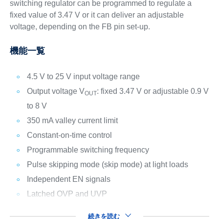
switching regulator can be programmed to regulate a
fixed value of 3.47 V or it can deliver an adjustable
voltage, depending on the FB pin set-up.
機能一覧
4.5 V to 25 V input voltage range
Output voltage V
: fixed 3.47 V or adjustable 0.9 V
OUT
to 8 V
350 mA valley current limit
Constant-on-time control
Programmable switching frequency
Pulse skipping mode (skip mode) at light loads
Independent EN signals
Latched OVP and UVP
続きを読む