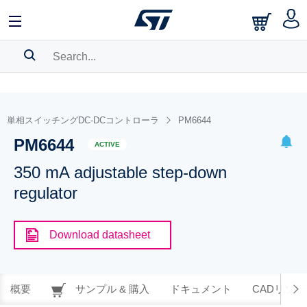
SEARCH HISTORY
BOOKMARK
単相スイッチングDC-DCコントローラ
PM6644
PM6644
Please
log in
to show your saved searches.
ACTIVE
350 mA adjustable step-down
regulator
Download datasheet
概要
サンプル & 購入
ドキュメント
CADリソー