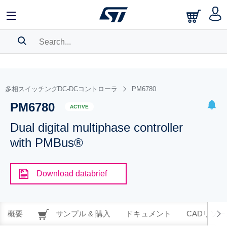
SEARCH HISTORY
BOOKMARK
多相スイッチングDC-DCコントローラ
PM6780
PM6780
Please
log in
to show your saved searches.
ACTIVE
Dual digital multiphase controller
with PMBus®
Download databrief
概要
サンプル & 購入
ドキュメント
CADリソー