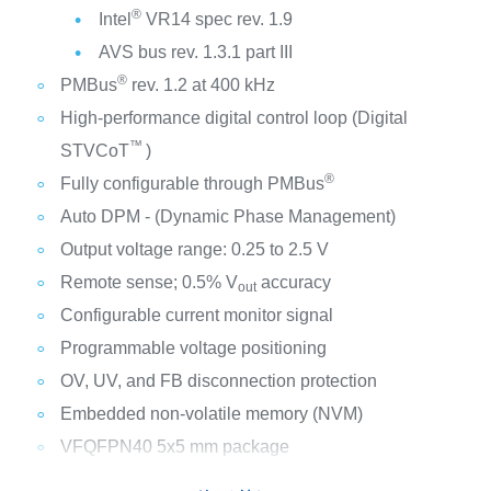
®
Intel
VR14 spec rev. 1.9
AVS bus rev. 1.3.1 part III
®
PMBus
rev. 1.2 at 400 kHz
High-performance digital control loop (Digital
™
STVCoT
)
®
Fully configurable through PMBus
Auto DPM - (Dynamic Phase Management)
Output voltage range: 0.25 to 2.5 V
Remote sense; 0.5% V
accuracy
out
Configurable current monitor signal
Programmable voltage positioning
OV, UV, and FB disconnection protection
Embedded non-volatile memory (NVM)
VFQFPN40 5x5 mm package