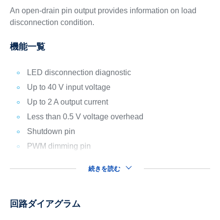
An open-drain pin output provides information on load
disconnection condition.
機能一覧
LED disconnection diagnostic
Up to 40 V input voltage
Up to 2 A output current
Less than 0.5 V voltage overhead
Shutdown pin
PWM dimming pin
続きを読む
回路ダイアグラム