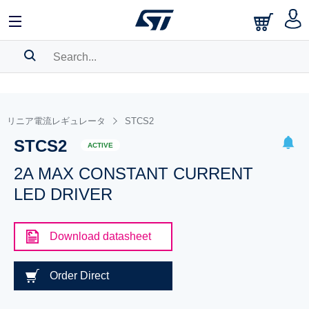
SEARCH HISTORY
BOOKMARK
リニア電流レギュレータ
STCS2
STCS2
Please
log in
to show your saved searches.
ACTIVE
2A MAX CONSTANT CURRENT
LED DRIVER
Download datasheet
Order Direct