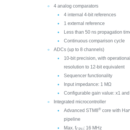
4 analog comparators
4 internal 4-bit references
1 external reference
Less than 50 ns propagation tim
Continuous comparison cycle
ADCs (up to 8 channels)
10-bit precision, with operationa
resolution to 12-bit equivalent
Sequencer functionality
Input impedance: 1 MΩ
Configurable gain value: x1 and
Integrated microcontroller
®
Advanced STM8
core with Har
pipeline
Max. f
: 16 MHz
CPU