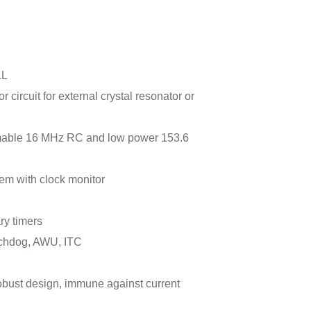
LL
 circuit for external crystal resonator or
immable 16 MHz RC and low power 153.6
tem with clock monitor
ry timers
hdog, AWU, ITC
obust design, immune against current