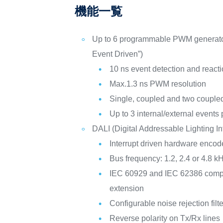
機能一覧
Up to 6 programmable PWM generato
Event Driven”)
10 ns event detection and react
Max.1.3 ns PWM resolution
Single, coupled and two couple
Up to 3 internal/external event
DALI (Digital Addressable Lighting In
Interrupt driven hardware encod
Bus frequency: 1.2, 2.4 or 4.8 k
IEC 60929 and IEC 62386 compli
extension
Configurable noise rejection filte
Reverse polarity on Tx/Rx lines