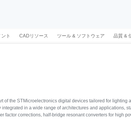
メント
CADリソース
ツール & ソフトウェア
品質 &
t of the STMicroelectronics digital devices tailored for lightin
ntegrated in a wide range of architectures and applications, sta
wer factor corrections, half-bridge resonant converters for high 