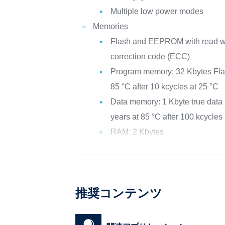
Multiple low power modes
Memories
Flash and EEPROM with read wh
correction code (ECC)
Program memory: 32 Kbytes Flash
85 °C after 10 kcycles at 25 °C
Data memory: 1 Kbyte true data
years at 85 °C after 100 kcycles
RAM: 2 Kbytes
推奨コンテンツ