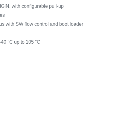
DIGIN, with configurable pull-up
ces
 with SW flow control and boot loader
-40 °C up to 105 °C