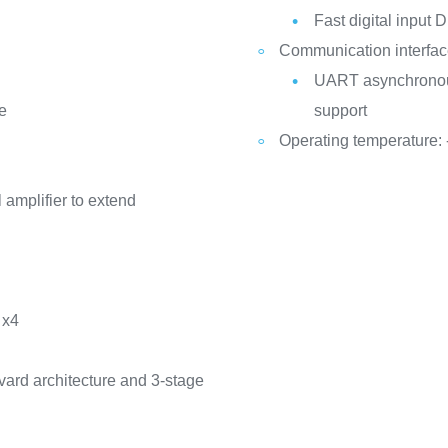
Fast digital input 
Communication interfa
UART asynchronous
e
support
Operating temperature: 
l amplifier to extend
 x4
vard architecture and 3-stage