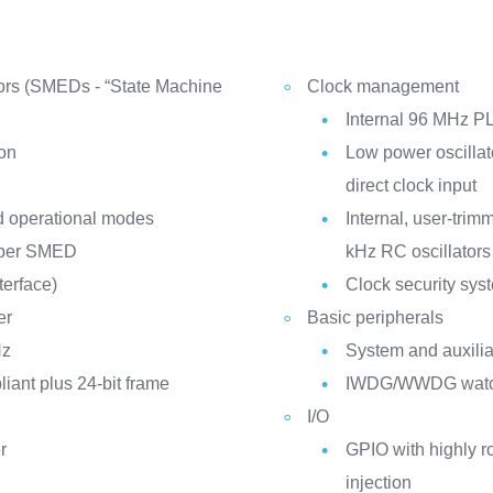
rs (SMEDs - “State Machine
Clock management
Internal 96 MHz P
ion
Low power oscillator
direct clock input
d operational modes
Internal, user-tr
s per SMED
kHz RC oscillators
terface)
Clock security sys
er
Basic peripherals
Hz
System and auxilia
ant plus 24-bit frame
IWDG/WWDG watc
I/O
r
GPIO with highly r
injection