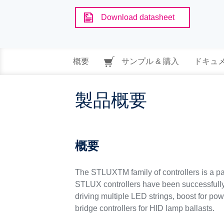
Download datasheet
概要
サンプル & 購入
ドキュ
製品概要
概要
The STLUXTM family of controllers is a par
STLUX controllers have been successfully i
driving multiple LED strings, boost for po
bridge controllers for HID lamp ballasts.