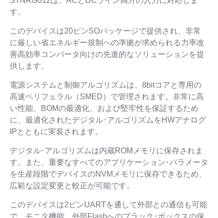
STNRG012は、ACとDCライン両方の入力に対応しま
す。
このデバイスは20ピンSOパッケージで提供され、非常
に厳しい省エネルギー規制への準拠が求められる力率改
善高効率コンバータ向けの先進的なソリューションを提
供します。
電源システムと制御アルゴリズムは、8bitコアと専用の
高速ペリフェラル（SMED）で管理されます。非常に高
い性能、BOMの最適化、および堅牢性を保証するため
に、最適化されたデジタル･アルゴリズムをHWアナログ
IPとともに実装されます。
デジタル･アルゴリズムは内蔵ROMメモリに保存されま
す。また、重要なすべてのアプリケーション･パラメータ
を生産段階でデバイスのNVMメモリに保存できるため、
広範な設定変更と較正が可能です。
このデバイスは2ピンUARTを通して外部との通信も可能
で、モニタ機能、外部Flashへのブラック･ボックスの保