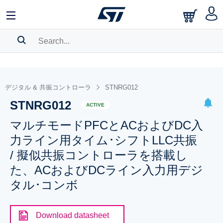
SEARCH HISTORY
BOOKMARK
デジタル & 共振コントローラ
STNRG012
STNRG012
Please
log in
to show your saved searches.
ACTIVE
マルチモードPFCとACおよびDC入
力ライン用タイム･シフトLLC共振
/ 擬似共振コントローラを搭載し
た、ACおよびDCライン入力用デジ
タル･コンボ
Download datasheet