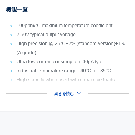
機能一覧
100ppm/°C maximum temperature coefficient
2.50V typical output voltage
High precision @ 25°C
±2% (standard version)
±1%
(A grade)
Ultra low current consumption: 40µA typ.
Industrial temperature range: -40°C to +85°C
High stability when used with capacitive loads
続きを読む