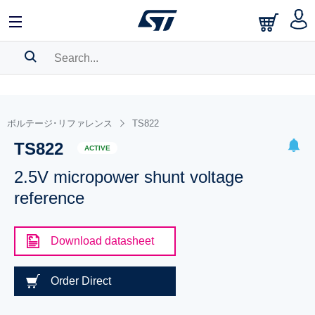
SEARCH HISTORY
BOOKMARK
ボルテージ･リファレンス
TS822
TS822
Please
log in
to show your saved searches.
ACTIVE
2.5V micropower shunt voltage
reference
Download datasheet
Order Direct