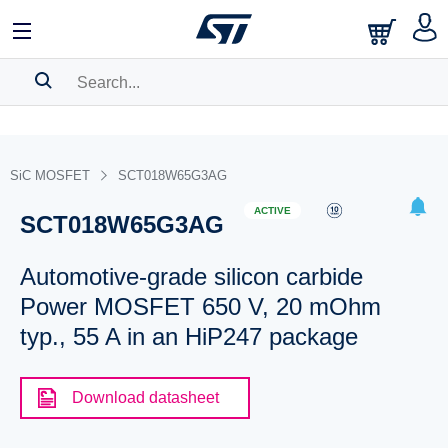
SEARCH HISTORY
BOOKMARK
SiC MOSFET
SCT018W65G3AG
Please
log in
to show your saved searches.
ACTIVE
SCT018W65G3AG
Automotive-grade silicon carbide
Power MOSFET 650 V, 20 mOhm
typ., 55 A in an HiP247 package
Download datasheet