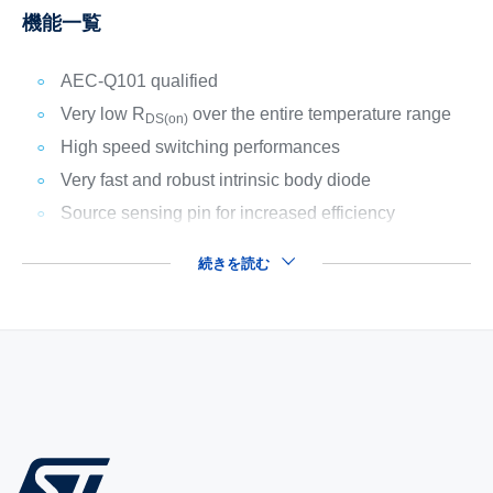
機能一覧
AEC-Q101 qualified
Very low R
over the entire temperature range
DS(on)
High speed switching performances
Very fast and robust intrinsic body diode
Source sensing pin for increased efficiency
続きを読む