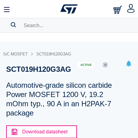
SEARCH HISTORY
BOOKMARK
SiC MOSFET
SCT019H120G3AG
Please
log in
to show your saved searches.
ACTIVE
SCT019H120G3AG
Automotive-grade silicon carbide
Power MOSFET 1200 V, 19.2
mOhm typ., 90 A in an H2PAK-7
package
Download datasheet