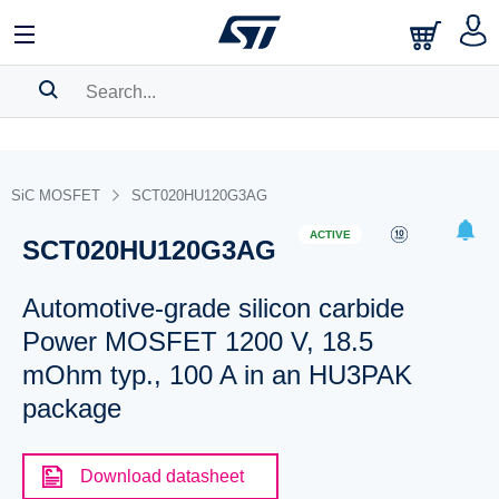
SEARCH HISTORY
BOOKMARK
SiC MOSFET
SCT020HU120G3AG
Please
log in
to show your saved searches.
ACTIVE
SCT020HU120G3AG
Automotive-grade silicon carbide
Power MOSFET 1200 V, 18.5
mOhm typ., 100 A in an HU3PAK
package
Download datasheet