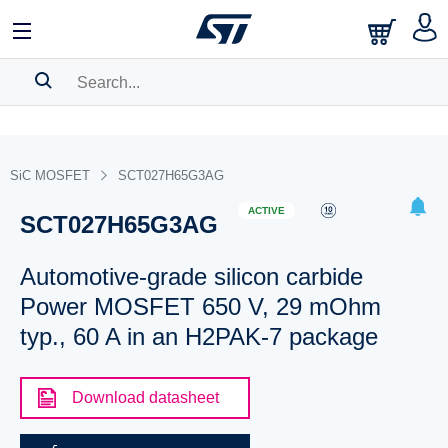
SEARCH HISTORY
BOOKMARK
SiC MOSFET
SCT027H65G3AG
Please
log in
to show your saved searches.
ACTIVE
SCT027H65G3AG
Automotive-grade silicon carbide
Power MOSFET 650 V, 29 mOhm
typ., 60 A in an H2PAK-7 package
Download datasheet