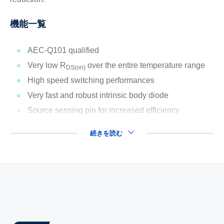
機能一覧
AEC-Q101 qualified
Very low R
over the entire temperature range
DS(on)
High speed switching performances
Very fast and robust intrinsic body diode
Source sensing pin for increased efficiency
続きを読む