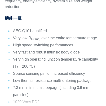
frequency, energy efficiency, system size and weight
reduction.
機能一覧
AEC-Q101 qualified
Very low R
over the entire temperature range
DS(on)
High speed switching performances
Very fast and robust intrinsic body diode
Very high operating junction temperature capability
(T
= 200 °C)
J
Source sensing pin for increased efficiency
Low thermal resistance multi sintering package
7.3 mm minimum creepage (including 0.6 mm
particles)
1020 Vrms PD2