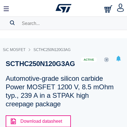
SEARCH HISTORY
BOOKMARK
SiC MOSFET
SCTHC250N120G3AG
Please
log in
to show your saved searches.
ACTIVE
SCTHC250N120G3AG
Automotive-grade silicon carbide
Power MOSFET 1200 V, 8.5 mOhm
typ., 239 A in a STPAK high
creepage package
Download datasheet