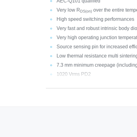
AEC-Q101 qualified
Very low R
over the entire temp
DS(on)
High speed switching performances
Very fast and robust intrinsic body di
Very high operating junction temperat
Source sensing pin for increased effi
Low thermal resistance multi sinteri
7.3 mm minimum creepage (including
1020 Vrms PD2