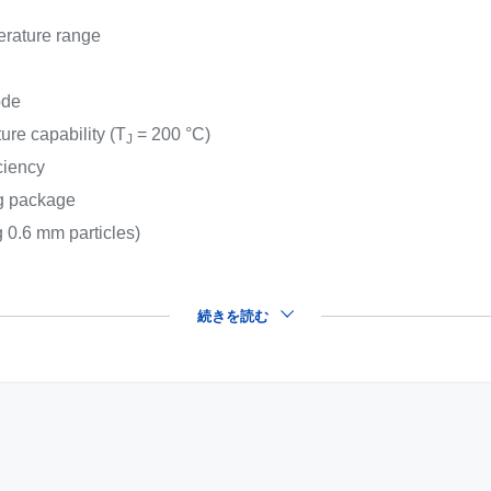
erature range
ode
ure capability (T
= 200 °C)
J
ciency
ng package
 0.6 mm particles)
続きを読む