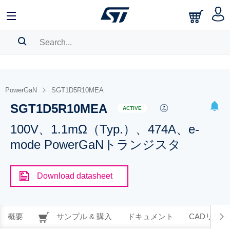
SEARCH HISTORY
BOOKMARK
PowerGaN
SGT1D5R10MEA
SGT1D5R10MEA
Please
log in
to show your saved searches.
ACTIVE
100V、1.1mΩ（Typ.）、474A、e-
mode PowerGaNトランジスタ
Download datasheet
概要
サンプル & 購入
ドキュメント
CADリソー