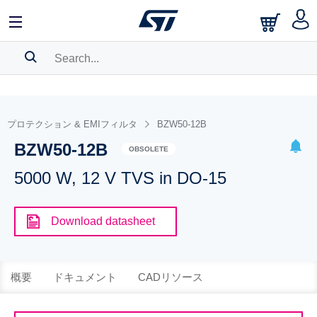
SEARCH HISTORY
BOOKMARK
プロテクション & EMIフィルタ
BZW50-12B
BZW50-12B
Please
log in
to show your saved searches.
OBSOLETE
5000 W, 12 V TVS in DO-15
Download datasheet
概要
ドキュメント
CADリソース