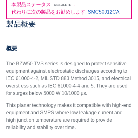
本製品ステータス
.
OBSOLETE
代わりに次の製品をお勧めします:
SMC50J12CA
製品概要
概要
The BZW50 TVS series is designed to protect sensitive
equipment against electrostatic discharges according to
IEC 61000-4-2, MIL STD 883 Method 3015, and electrical
overstress such as IEC 61000-4-4 and 5. They are used
for surges below 5000 W 10/1000 μs.
This planar technology makes it compatible with high-end
equipment and SMPS where low leakage current and
high junction temperature are required to provide
reliability and stability over time.