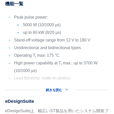
機能一覧
Peak pulse power:
5000 W (10/1000 μs)
up to 60 kW (8/20 μs)
Stand-off voltage range from 12 V to 180 V
Unidirectional and bidirectional types
Operating T
max: 175 °C
j
High power capability at T
max.: up to 3700 W
j
(10/1000 µs)
Lead finishing: matte tin plating
続きを読む
eDesignSuite
eDesignSuiteは、幅広いST製品を用いたシステム開発プ