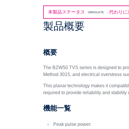
本製品ステータス
.
代わりに
OBSOLETE
製品概要
概要
The BZW50 TVS series is designed to prot
Method 3015, and electrical overstress s
This planar technology makes it compatib
required to provide reliability and stability
機能一覧
Peak pulse power: