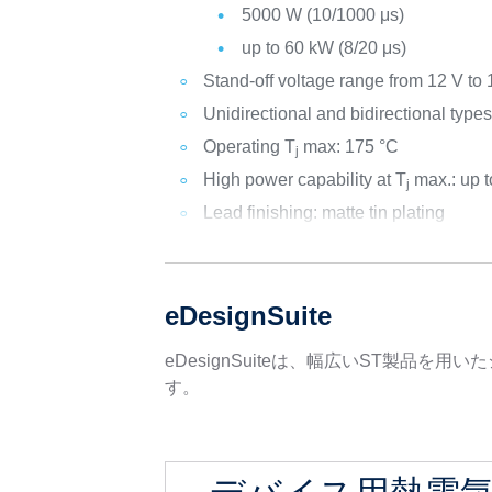
5000 W (10/1000 μs)
up to 60 kW (8/20 μs)
Stand-off voltage range from 12 V to
Unidirectional and bidirectional type
Operating T
max: 175 °C
j
High power capability at T
max.: up 
j
Lead finishing: matte tin plating
eDesignSuite
eDesignSuiteは、幅広いST製
す。