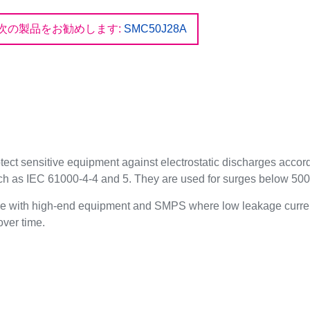
次の製品をお勧めします:
SMC50J28A
ect sensitive equipment against electrostatic discharges acco
uch as IEC 61000-4-4 and 5. They are used for surges below 50
le with high-end equipment and SMPS where low leakage curren
 over time.