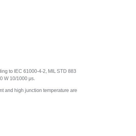
rding to IEC 61000-4-2, MIL STD 883
00 W 10/1000 μs.
t and high junction temperature are