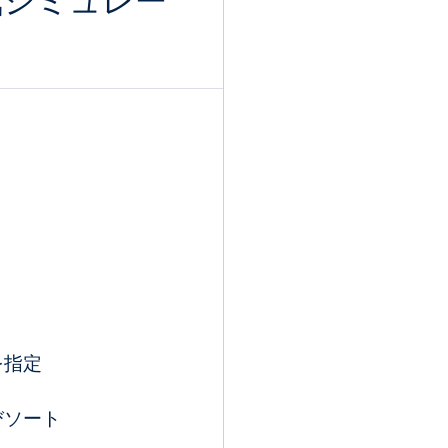
気シミュレー
を指定
びソート