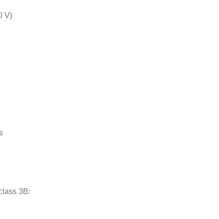
0 V)
s
lass 3B: