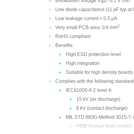
Breakdown voltage V
= 6.1 V min
BR
Low diode capacitance (11 pF typ at 
Low leakage current < 0.5 μA
2
Very small PCB area: 0.6 mm
RoHS compliant
Benefits
High ESD protection level
High integration
Suitable for high density boards
Complies with the following standard
IEC61000-4-2 level 4:
15 kV (air discharge)
8 kV (contact discharge)
MIL STD 883G-Method 3015-7: c
HBM (human body model)