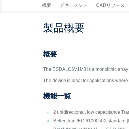
概要
ドキュメント
CADリソース
製品概要
概要
The ESDALC6V1M3 is a monolithic array des
The device is ideal for applications wher
機能一覧
2 unidirectional, low capacitance Tra
Better than IEC 61000-4-2 standard (