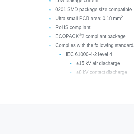
Low leakage current
0201 SMD package size compatible
2
Ultra small PCB area: 0.18 mm
RoHS compliant
®
ECOPACK
2 compliant package
Complies with the following standard
IEC 61000-4-2 level 4
±15 kV air discharge
±8 kV contact discharge