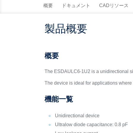
概要
ドキュメント
CADリソース
製品概要
概要
The ESDAULC6-1U2 is a unidirectional sing
The device is ideal for applications wher
機能一覧
Unidirectional device
Ultralow diode capacitance: 0.8 pF