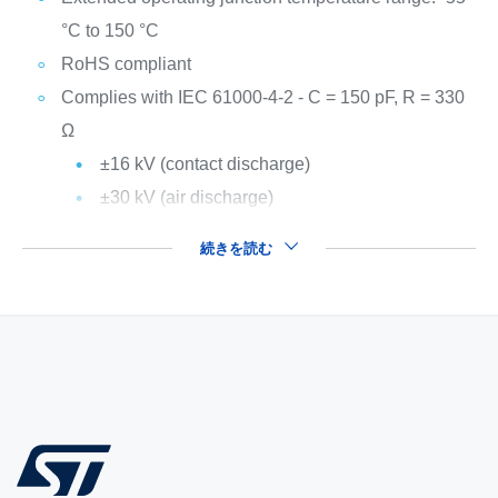
°C to 150 °C
RoHS compliant
Complies with IEC 61000-4-2 - C = 150 pF, R = 330
Ω
±16 kV (contact discharge)
±30 kV (air discharge)
続きを読む