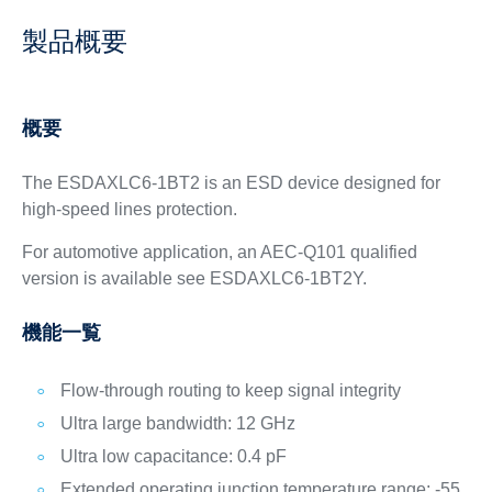
製品概要
概要
The ESDAXLC6-1BT2 is an ESD device designed for
high-speed lines protection.
For automotive application, an AEC-Q101 qualified
version is available see ESDAXLC6-1BT2Y.
機能一覧
Flow-through routing to keep signal integrity
Ultra large bandwidth: 12 GHz
Ultra low capacitance: 0.4 pF
Extended operating junction temperature range: -55