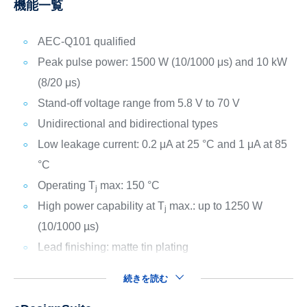
機能一覧
AEC-Q101 qualified
Peak pulse power: 1500 W (10/1000 μs) and 10 kW
(8/20 μs)
Stand-off voltage range from 5.8 V to 70 V
Unidirectional and bidirectional types
Low leakage current: 0.2 μA at 25 °C and 1 μA at 85
°C
Operating T
max: 150 °C
j
High power capability at T
max.: up to 1250 W
j
(10/1000 µs)
Lead finishing: matte tin plating
続きを読む