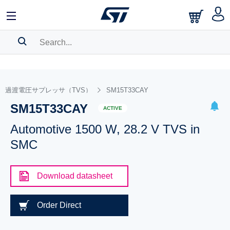
SEARCH HISTORY
BOOKMARK
過渡電圧サプレッサ（TVS）
SM15T33CAY
SM15T33CAY
Please
log in
to show your saved searches.
ACTIVE
Automotive 1500 W, 28.2 V TVS in
SMC
Download datasheet
Order Direct